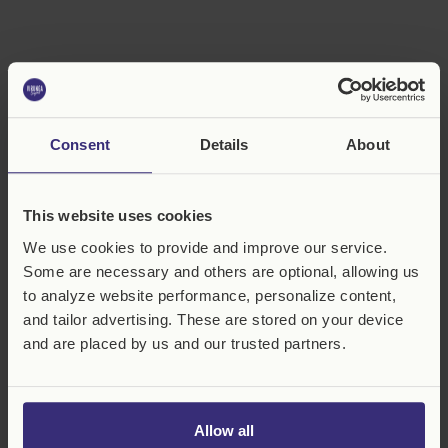
Åland (EUR €)
Albanië (ALL L)
Contact
: origins@virunga.org
Consent
Details
About
Andorra (EUR €)
Virunga Origins SRL
65 Louizalaan, 1050 Brussel, België
Belarus (EUR €)
This website uses cookies
België (EUR €)
Geproduceerd in Mutwanga, DRC.
We use cookies to provide and improve our service.
Bosnië en
Pers- of mediacontacten
: press@virunga.org
Herzegovina (BAM
Some are necessary and others are optional, allowing us
КМ)
to analyze website performance, personalize content,
Instagram
LinkedIn
and tailor advertising. These are stored on your device
Bulgarije (EUR €)
and are placed by us and our trusted partners.
Denemarken (DKK
kr.)
Duitsland (EUR €)
Allow all
Estland (EUR €)