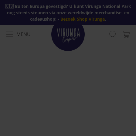
🇺🇸 Buiten Europa gevestigd? U kunt Virunga National Park
nog steeds steunen via onze wereldwijde merchandise- en
cadeaushop! -
Bezoek Shop Virunga
.
MENU
AR
MENU
ZOEK
MAN
OP
ONZE
WEBSITE
Private content, please
login
to show or
create an account
.