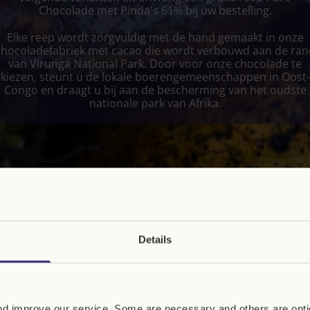
Chocolade met Pinda's 61% bij uw bestelling.
Elke reep wordt zorgvuldig met de hand gemaakt in onze
chocoladefabriek met cacao die wordt verbouwd aan de ran
van Virunga National Park. Door voor onze chocolade te
kiezen, steunt u de lokale boerengemeenschappen in Oost-
Congo en draagt u bij aan de bescherming van het oudste
nationale park van Afrika.
Details
d improve our service. Some are necessary and others are optio