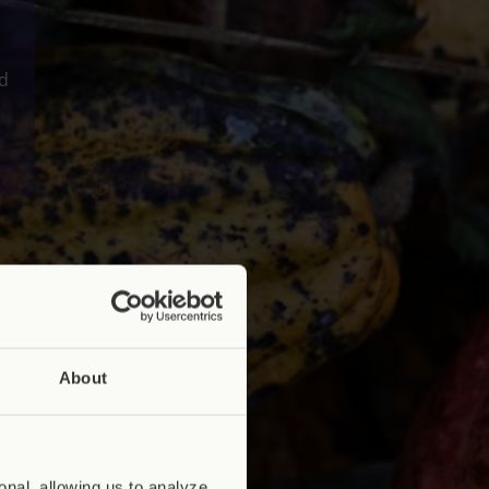
d
About
nal, allowing us to analyze