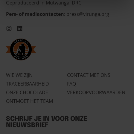
Geproduceerd in Mutwanga, DRC.
Guernsey (GBP £)
Hongarije (HUF Ft)
Pers- of mediacontacten
: press@virunga.org
IJsland (ISK kr)
Instagram
LinkedIn
Ierland (EUR €)
Isle of Man (GBP £)
Italië (EUR €)
Jersey (EUR €)
Kosovo (EUR €)
WIE WE ZIJN
CONTACT MET ONS
Kroatië (EUR €)
TRACEERBAARHEID
FAQ
ONZE CHOCOLADE
VERKOOPVOORWAARDEN
Letland (EUR €)
ONTMOET HET TEAM
Liechtenstein (CHF
CHF)
Litouwen (EUR €)
SCHRIJF JE IN VOOR ONZE
NIEUWSBRIEF
Luxemburg (EUR €)