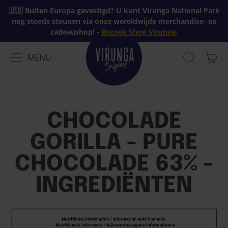
🇺🇸 Buiten Europa gevestigd? U kunt Virunga National Park
nog steeds steunen via onze wereldwijde merchandise- en
cadeaushop! -
Bezoek Shop Virunga
.
MENU
AR
MENU
ZOEK
MAN
OP
ONZE
WEBSITE
CHOCOLADE
GORILLA - PURE
CHOCOLADE 63% -
INGREDIËNTEN