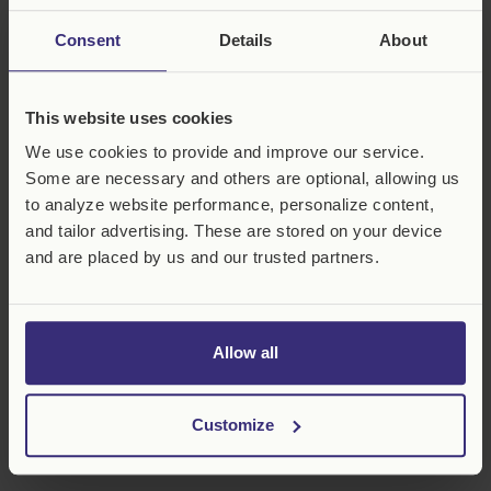
Belarus (EUR €)
Consent
Details
About
België (EUR €)
Bosnië en
Herzegovina (BAM
This website uses cookies
КМ)
We use cookies to provide and improve our service.
Bulgarije (EUR €)
Some are necessary and others are optional, allowing us
Denemarken (DKK
CUSTOM LIQUID
to analyze website performance, personalize content,
kr.)
and tailor advertising. These are stored on your device
Duitsland (EUR €)
and are placed by us and our trusted partners.
Estland (EUR €)
Faeröer (DKK kr.)
Allow all
Finland (EUR €)
Contact
: origins@virunga.org
Frankrijk (EUR €)
Customize
Gibraltar (GBP £)
Virunga Origins SRL
65 Louizalaan, 1050 Brussel, België
Griekenland (EUR €)