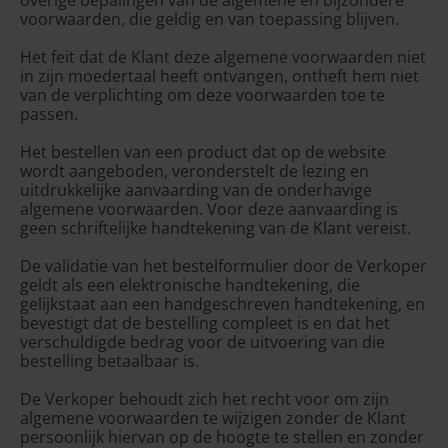
overige bepalingen van de algemene en bijzondere
Albanië (ALL L)
voorwaarden, die geldig en van toepassing blijven.
Andorra (EUR €)
Het feit dat de Klant deze algemene voorwaarden niet
in zijn moedertaal heeft ontvangen, ontheft hem niet
Belarus (EUR €)
van de verplichting om deze voorwaarden toe te
België (EUR €)
passen.
Bosnië en
Het bestellen van een product dat op de website
Herzegovina (BAM
wordt aangeboden, veronderstelt de lezing en
КМ)
uitdrukkelijke aanvaarding van de onderhavige
algemene voorwaarden. Voor deze aanvaarding is
Bulgarije (EUR €)
geen schriftelijke handtekening van de Klant vereist.
Denemarken (DKK
kr.)
De validatie van het bestelformulier door de Verkoper
geldt als een elektronische handtekening, die
Duitsland (EUR €)
gelijkstaat aan een handgeschreven handtekening, en
bevestigt dat de bestelling compleet is en dat het
Estland (EUR €)
verschuldigde bedrag voor de uitvoering van die
bestelling betaalbaar is.
Faeröer (DKK kr.)
Finland (EUR €)
De Verkoper behoudt zich het recht voor om zijn
algemene voorwaarden te wijzigen zonder de Klant
Frankrijk (EUR €)
persoonlijk hiervan op de hoogte te stellen en zonder