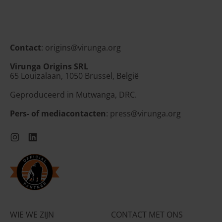
Litouwen (EUR €)
Luxemburg (EUR €)
Malta (EUR €)
Contact
: origins@virunga.org
Moldavië (MDL L)
Virunga Origins SRL
Monaco (EUR €)
65 Louizalaan, 1050 Brussel, België
Montenegro (EUR €)
Geproduceerd in Mutwanga, DRC.
Nederland (EUR €)
Pers- of mediacontacten
: press@virunga.org
Noord-Macedonië
(MKD ден)
Instagram
LinkedIn
Noorwegen (EUR €)
Oekraïne (UAH ₴)
Oostenrijk (EUR €)
Polen (PLN zł)
Portugal (EUR €)
WIE WE ZIJN
CONTACT MET ONS