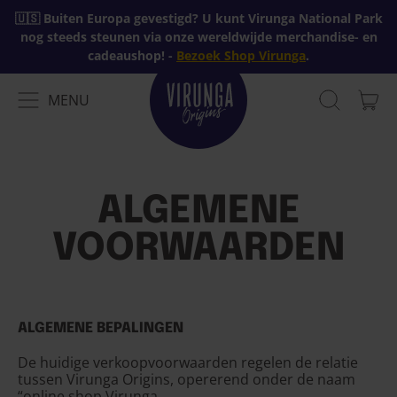
🇺🇸 Buiten Europa gevestigd? U kunt Virunga National Park
nog steeds steunen via onze wereldwijde merchandise- en
cadeaushop! -
Bezoek Shop Virunga
.
MENU
AR
MENU
ZOEK
MAN
OP
ONZE
WEBSITE
ALGEMENE
VOORWAARDEN
ALGEMENE BEPALINGEN
De huidige verkoopvoorwaarden regelen de relatie
tussen Virunga Origins, opererend onder de naam
“online shop Virunga