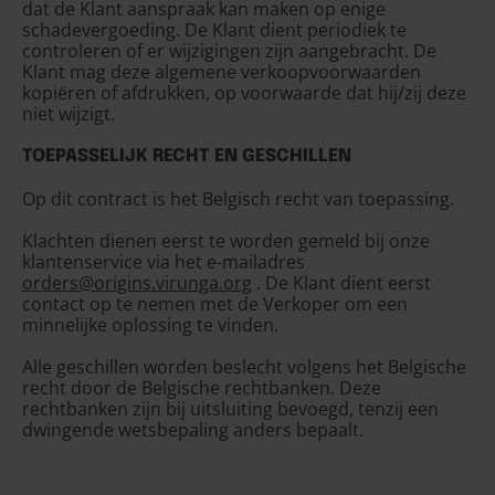
dat de Klant aanspraak kan maken op enige
Gibraltar (GBP £)
schadevergoeding. De Klant dient periodiek te
Griekenland (EUR €)
controleren of er wijzigingen zijn aangebracht. De
Klant mag deze algemene verkoopvoorwaarden
Guernsey (GBP £)
kopiëren of afdrukken, op voorwaarde dat hij/zij deze
niet wijzigt.
Hongarije (HUF Ft)
TOEPASSELIJK RECHT EN GESCHILLEN
IJsland (ISK kr)
Ierland (EUR €)
Op dit contract is het Belgisch recht van toepassing.
Isle of Man (GBP £)
Klachten dienen eerst te worden gemeld bij onze
klantenservice via het e-mailadres
Italië (EUR €)
orders@origins.virunga.org
. De Klant dient eerst
contact op te nemen met de Verkoper om een ​​
Jersey (EUR €)
minnelijke oplossing te vinden.
Kosovo (EUR €)
Alle geschillen worden beslecht volgens het Belgische
Kroatië (EUR €)
recht door de Belgische rechtbanken. Deze
rechtbanken zijn bij uitsluiting bevoegd, tenzij een
Letland (EUR €)
dwingende wetsbepaling anders bepaalt.
Liechtenstein (CHF
CHF)